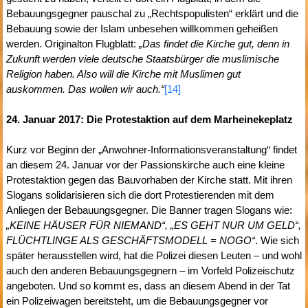
Bebauungsgegner pauschal zu „Rechtspopulisten“ erklärt und die
Bebauung sowie der Islam unbesehen willkommen geheißen
werden. Originalton Flugblatt:
„Das findet die Kirche gut, denn in
Zukunft werden viele deutsche Staatsbürger die muslimische
Religion haben. Also will die Kirche mit Muslimen gut
auskommen. Das wollen wir auch.“
[14]
24. Januar 2017: Die Protestaktion auf dem Marheinekeplatz
Kurz vor Beginn der „Anwohner-Informationsveranstaltung“ findet
an diesem 24. Januar vor der Passionskirche auch eine kleine
Protestaktion gegen das Bauvorhaben der Kirche statt. Mit ihren
Slogans solidarisieren sich die dort Protestierenden mit dem
Anliegen der Bebauungsgegner. Die Banner tragen Slogans wie:
„KEINE HÄUSER FÜR NIEMAND“, „ES GEHT NUR UM GELD“,
FLÜCHTLINGE ALS GESCHÄFTSMODELL = NOGO“
. Wie sich
später herausstellen wird, hat die Polizei diesen Leuten – und wohl
auch den anderen Bebauungsgegnern – im Vorfeld Polizeischutz
angeboten. Und so kommt es, dass an diesem Abend in der Tat
ein Polizeiwagen bereitsteht, um die Bebauungsgegner vor