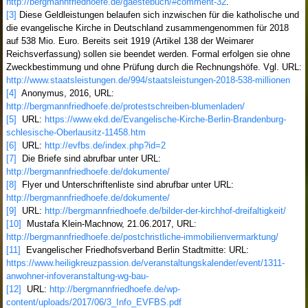
http://bergmannfriedhoefe.de/gaestebuch/#comment-32
.
[3]
Diese Geldleistungen belaufen sich inzwischen für die katholische und
die evangelische Kirche in Deutschland zusammengenommen für 2018
auf 538 Mio. Euro. Bereits seit 1919 (Artikel 138 der Weimarer
Reichsverfassung) sollen sie beendet werden. Formal erfolgen sie ohne
Zweckbestimmung und ohne Prüfung durch die Rechnungshöfe. Vgl. URL:
http://www.staatsleistungen.de/994/staatsleistungen-2018-538-millionen
[4]
Anonymus, 2016, URL:
http://bergmannfriedhoefe.de/protestschreiben-blumenladen/
[5]
URL:
https://www.ekd.de/Evangelische-Kirche-Berlin-Brandenburg-
schlesische-Oberlausitz-11458.htm
[6]
URL:
http://evfbs.de/index.php?id=2
[7]
Die Briefe sind abrufbar unter URL:
http://bergmannfriedhoefe.de/dokumente/
[8]
Flyer und Unterschriftenliste sind abrufbar unter URL:
http://bergmannfriedhoefe.de/dokumente/
[9]
URL:
http://bergmannfriedhoefe.de/bilder-der-kirchhof-dreifaltigkeit/
[10]
Mustafa Klein-Machnow, 21.06.2017, URL:
http://bergmannfriedhoefe.de/postchristliche-immobilienvermarktung/
[11]
Evangelischer Friedhofsverband Berlin Stadtmitte: URL:
https://www.heiligkreuzpassion.de/veranstaltungskalender/event/1311-
anwohner-infoveranstaltung-wg-bau-
[12]
URL:
http://bergmannfriedhoefe.de/wp-
content/uploads/2017/06/3_Info_EVFBS.pdf