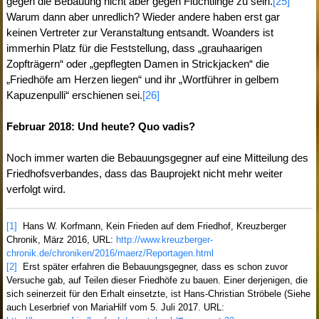
gegen die Bebauung nicht aber gegen Flüchtlinge zu sein.
[25]
Warum dann aber unredlich? Wieder andere haben erst gar
keinen Vertreter zur Veranstaltung entsandt. Woanders ist
immerhin Platz für die Feststellung, dass „grauhaarigen
Zopfträgern“ oder „gepflegten Damen in Strickjacken“ die
„Friedhöfe am Herzen liegen“ und ihr „Wortführer in gelbem
Kapuzenpulli“ erschienen sei.
[26]
Februar 2018: Und heute? Quo vadis?
Noch immer warten die Bebauungsgegner auf eine Mitteilung des
Friedhofsverbandes, dass das Bauprojekt nicht mehr weiter
verfolgt wird.
[1]
Hans W. Korfmann, Kein Frieden auf dem Friedhof, Kreuzberger
Chronik, März 2016, URL:
http://www.kreuzberger-
chronik.de/chroniken/2016/maerz/Reportagen.html
[2]
Erst später erfahren die Bebauungsgegner, dass es schon zuvor
Versuche gab, auf Teilen dieser Friedhöfe zu bauen. Einer derjenigen, die
sich seinerzeit für den Erhalt einsetzte, ist Hans-Christian Ströbele (Siehe
auch Leserbrief von MariaHilf vom 5. Juli 2017. URL: