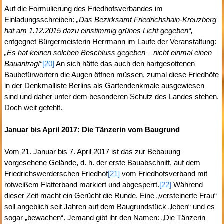
Auf die Formulierung des Friedhofsverbandes im
Einladungsschreiben:
„Das Bezirksamt Friedrichshain-Kreuzberg
hat am 1.12.2015 dazu einstimmig grünes Licht gegeben“,
entgegnet Bürgermeisterin Herrmann im Laufe der Veranstaltung:
„Es hat keinen solchen Beschluss gegeben – nicht einmal einen
Bauantrag!“
[20]
An sich hätte das auch den hartgesottenen
Baubefürwortern die Augen öffnen müssen, zumal diese Friedhöfe
in der Denkmalliste Berlins als Gartendenkmale ausgewiesen
sind und daher unter dem besonderen Schutz des Landes stehen.
Doch weit gefehlt.
Januar bis April 2017: Die Tänzerin vom Baugrund
Vom 21. Januar bis 7. April 2017 ist das zur Bebauung
vorgesehene Gelände, d. h. der erste Bauabschnitt, auf dem
Friedrichswerderschen Friedhof
[21]
vom Friedhofsverband mit
rotweißem Flatterband markiert und abgesperrt.
[22]
Während
dieser Zeit macht ein Gerücht die Runde. Eine „versteinerte Frau“
soll angeblich seit Jahren auf dem Baugrundstück „leben“ und es
sogar „bewachen“. Jemand gibt ihr den Namen: „Die Tänzerin