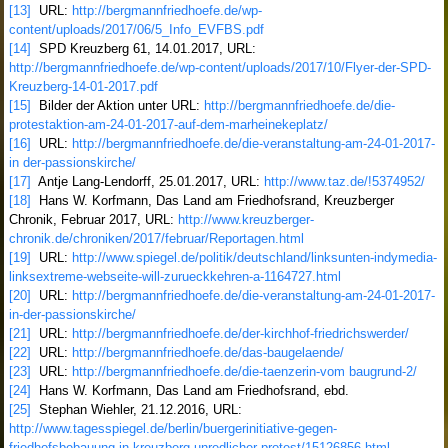
[13]
URL:
http://bergmannfriedhoefe.de/wp-
content/uploads/2017/06/5_Info_EVFBS.pdf
[14]
SPD Kreuzberg 61, 14.01.2017, URL:
http://bergmannfriedhoefe.de/wp-content/uploads/2017/10/Flyer-der-SPD-
Kreuzberg-14-01-2017.pdf
[15]
Bilder der Aktion unter URL:
http://bergmannfriedhoefe.de/die-
protestaktion-am-24-01-2017-auf-dem-marheinekeplatz/
[16]
URL:
http://bergmannfriedhoefe.de/die-veranstaltung-am-24-01-2017-
in der-passionskirche/
[17]
Antje Lang-Lendorff, 25.01.2017, URL:
http://www.taz.de/!5374952/
[18]
Hans W. Korfmann, Das Land am Friedhofsrand, Kreuzberger
Chronik, Februar 2017, URL:
http://www.kreuzberger-
chronik.de/chroniken/2017/februar/Reportagen.html
[19]
URL:
http://www.spiegel.de/politik/deutschland/linksunten-indymedia-
linksextreme-webseite-will-zurueckkehren-a-1164727.html
[20]
URL:
http://bergmannfriedhoefe.de/die-veranstaltung-am-24-01-2017-
in-der-passionskirche/
[21]
URL:
http://bergmannfriedhoefe.de/der-kirchhof-friedrichswerder/
[22]
URL:
http://bergmannfriedhoefe.de/das-baugelaende/
[23]
URL:
http://bergmannfriedhoefe.de/die-taenzerin-vom baugrund-2/
[24]
Hans W. Korfmann, Das Land am Friedhofsrand, ebd.
[25]
Stephan Wiehler, 21.12.2016, URL:
http://www.tagesspiegel.de/berlin/buergerinitiative-gegen-
friedhofsbebauung-in-kreuzberg-unredlicher-protest/15126856.html