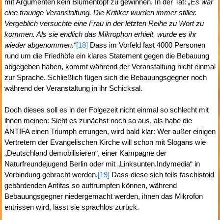
mit Argumenten kein Blumentopf zu gewinnen. In der Tat:
„Es war
eine traurige Veranstaltung. Die Kritiker wurden immer stiller.
Vergeblich versuchte eine Frau in der letzten Reihe zu Wort zu
kommen. Als sie endlich das Mikrophon erhielt, wurde es ihr
wieder abgenommen.“
[18]
Dass im Vorfeld fast 4000 Personen
rund um die Friedhöfe ein klares Statement gegen die Bebauung
abgegeben haben, kommt während der Veranstaltung nicht einmal
zur Sprache. Schließlich fügen sich die Bebauungsgegner noch
während der Veranstaltung in ihr Schicksal.
Doch dieses soll es in der Folgezeit nicht einmal so schlecht mit
ihnen meinen: Sieht es zunächst noch so aus, als habe die
ANTIFA einen Triumph errungen, wird bald klar: Wer außer einigen
Vertretern der Evangelischen Kirche will schon mit Slogans wie
„Deutschland demobilisieren“, einer Kampagne der
Naturfreundejugend Berlin oder mit „Linksunten.Indymedia“ in
Verbindung gebracht werden.
[19]
Dass diese sich teils faschistoid
gebärdenden Antifas so auftrumpfen können, während
Bebauungsgegner niedergemacht werden, ihnen das Mikrofon
entrissen wird, lässt sie sprachlos zurück.