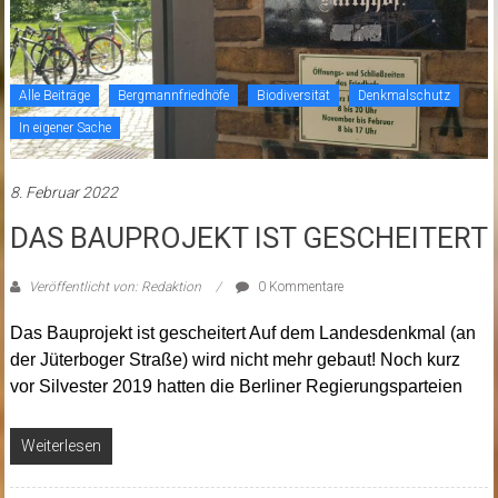
Alle Beiträge
Bergmannfriedhöfe
Biodiversität
Denkmalschutz
In eigener Sache
8. Februar 2022
DAS BAUPROJEKT IST GESCHEITERT
Veröffentlicht von: Redaktion
0 Kommentare
Das Bauprojekt ist gescheitert Auf dem Landesdenkmal (an
der Jüterboger Straße) wird nicht mehr gebaut! Noch kurz
vor Silvester 2019 hatten die Berliner Regierungsparteien
Weiterlesen