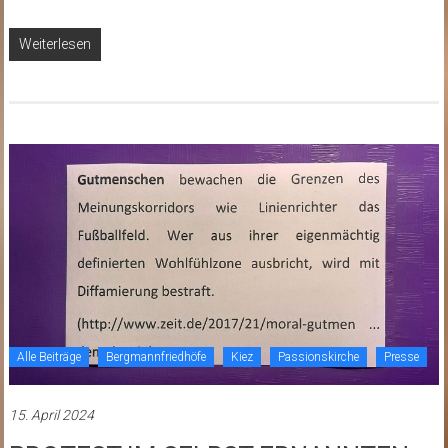
Weiterlesen
Alle Beiträge
Bergmannfriedhöfe
Kiez
Passionskirche
Presse
15. April 2024