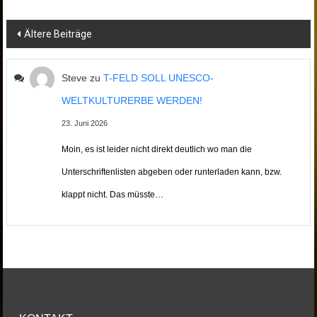
Beitragsnavigation
Ältere Beiträge
Steve
zu
T-FELD SOLL UNESCO-
WELTKULTURERBE WERDEN!
23. Juni 2026
Moin, es ist leider nicht direkt deutlich wo man die
Unterschriftenlisten abgeben oder runterladen kann, bzw.
klappt nicht. Das müsste…