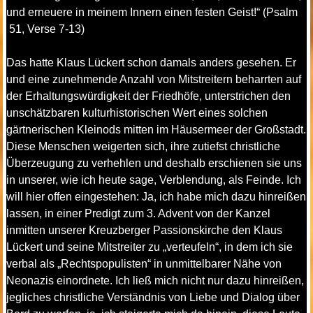
und erneuere in meinem Innern einen festen Geist!“ (Psalm
51, Verse 7-13)
Das hatte Klaus Lückert schon damals anders gesehen. Er
und eine zunehmende Anzahl von Mitstreitern beharrten auf
der Erhaltungswürdigkeit der Friedhöfe, unterstrichen den
unschätzbaren kulturhistorischen Wert eines solchen
gärtnerischen Kleinods mitten im Häusermeer der Großstadt.
Diese Menschen weigerten sich, ihre zutiefst christliche
Überzeugung zu verhehlen und deshalb erschienen sie uns
in unserer, wie ich heute sage, Verblendung, als Feinde. Ich
will hier offen eingestehen: Ja, ich habe mich dazu hinreißen
lassen, in einer Predigt zum 3. Advent von der Kanzel
inmitten unserer Kreuzberger Passionskirche den Klaus
Lückert und seine Mitstreiter zu „verteufeln“, in dem ich sie
verbal als „Rechtspopulisten“ in unmittelbarer Nähe von
Neonazis einordnete. Ich ließ mich nicht nur dazu hinreißen,
jegliches christliche Verständnis von Liebe und Dialog über