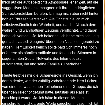
mich auf die aufgepeitschte Atmosphäre jener Zeit, auf die
suggestiven Medienkampagnen mit ihren eindringlichen
Schreckensbildern berufen. Ich mag mich aber nicht hinter
hohlen Phrasen verstecken. Als Christ fühle ich mich
selbstverständlich der Wahrheit, und das heißt auch dem
wahren und wahrhaftigen Zeugnis verpflichtet. Und daran
habe ich versagt. Ja, ich bekenne, ich habe mich schuldig
gemacht, „falsch Zeugnis“ über einen Nächsten geredet zu
haben. Herr Lückert freilich sollte bald Schlimmeres noch
erfahren: als nämlich radikale und fanatische Stimmen in
sogenannten Social Networks des Internet dazu
aufforderten, ihn und seine Familie zu bedrohen.
Heute treibt es mir die Schamesröte ins Gesicht, wenn ich
daran denke, wie der zufällig vorbeiradelnde Herr Lückert
von einem erwachsenen Teilnehmer einer Gruppe, die ich
über den Friedhof geführt hatte, lautstark als Rassist
beschimpft wurde. Ja. Ich hätte in diesem Moment
einschreiten und klärende Worte sprechen müssen. Ich tat