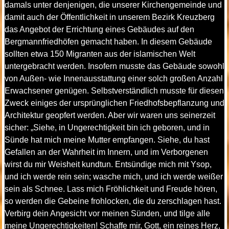
damals unter denjenigen, die unserer Kirchengemeinde und
damit auch der Öffentlichkeit in unserem Bezirk Kreuzberg
das Angebot der Errichtung eines Gebäudes auf den
Bergmannfriedhöfen gemacht haben. In diesem Gebäude
sollten etwa 150 Migranten aus der islamischen Welt
untergebracht werden. Insofern musste das Gebäude sowohl
von Außen- wie Innenausstattung einer solch großen Anzahl
Erwachsener genügen. Selbstverständlich musste für diesen
Zweck einiges der ursprünglichen Friedhofsbepflanzung und
Architektur geopfert werden. Aber wir waren uns seinerzeit
sicher: „Siehe, in Ungerechtigkeit bin ich geboren, und in
Sünde hat mich meine Mutter empfangen. Siehe, du hast
Gefallen an der Wahrheit im Innern, und im Verborgenen
wirst du mir Weisheit kundtun. Entsündige mich mit Ysop,
und ich werde rein sein; wasche mich, und ich werde weißer
sein als Schnee. Lass mich Fröhlichkeit und Freude hören,
so werden die Gebeine frohlocken, die du zerschlagen hast.
Verbirg dein Angesicht vor meinen Sünden, und tilge alle
meine Ungerechtigkeiten! Schaffe mir, Gott, ein reines Herz,