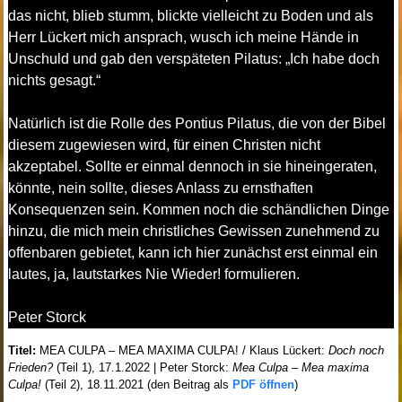
das nicht, blieb stumm, blickte vielleicht zu Boden und als
Herr Lückert mich ansprach, wusch ich meine Hände in
Unschuld und gab den verspäteten Pilatus: „Ich habe doch
nichts gesagt.“
Natürlich ist die Rolle des Pontius Pilatus, die von der Bibel
diesem zugewiesen wird, für einen Christen nicht
akzeptabel. Sollte er einmal dennoch in sie hineingeraten,
könnte, nein sollte, dieses Anlass zu ernsthaften
Konsequenzen sein. Kommen noch die schändlichen Dinge
hinzu, die mich mein christliches Gewissen zunehmend zu
offenbaren gebietet, kann ich hier zunächst erst einmal ein
lautes, ja, lautstarkes Nie Wieder! formulieren.
Peter Storck
Titel:
MEA CULPA – MEA MAXIMA CULPA! / Klaus Lückert:
Doch noch
Frieden?
(Teil 1), 17.1.2022 | Peter Storck:
Mea Culpa – Mea maxima
Culpa!
(Teil 2), 18.11.2021 (den Beitrag als
PDF öffnen
)