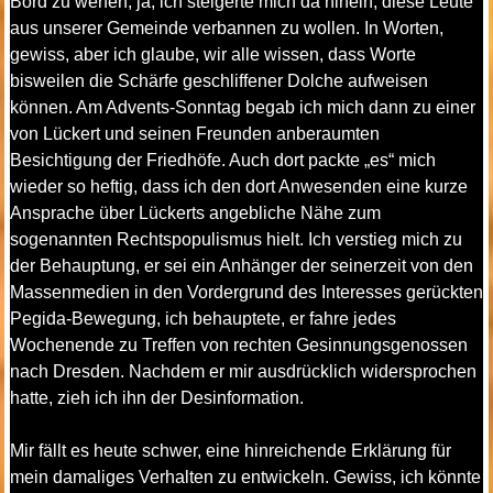
Bord zu werfen, ja, ich steigerte mich da hinein, diese Leute
aus unserer Gemeinde verbannen zu wollen. In Worten,
gewiss, aber ich glaube, wir alle wissen, dass Worte
bisweilen die Schärfe geschliffener Dolche aufweisen
können. Am Advents-Sonntag begab ich mich dann zu einer
von Lückert und seinen Freunden anberaumten
Besichtigung der Friedhöfe. Auch dort packte „es“ mich
wieder so heftig, dass ich den dort Anwesenden eine kurze
Ansprache über Lückerts angebliche Nähe zum
sogenannten Rechtspopulismus hielt. Ich verstieg mich zu
der Behauptung, er sei ein Anhänger der seinerzeit von den
Massenmedien in den Vordergrund des Interesses gerückten
Pegida-Bewegung, ich behauptete, er fahre jedes
Wochenende zu Treffen von rechten Gesinnungsgenossen
nach Dresden. Nachdem er mir ausdrücklich widersprochen
hatte, zieh ich ihn der Desinformation.
Mir fällt es heute schwer, eine hinreichende Erklärung für
mein damaliges Verhalten zu entwickeln. Gewiss, ich könnte