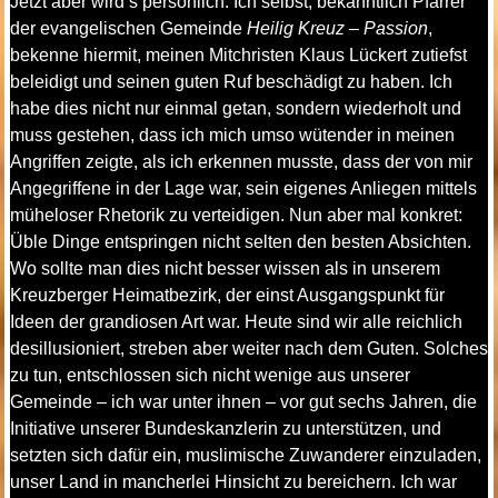
Jetzt aber wird’s persönlich. Ich selbst, bekanntlich Pfarrer
der evangelischen Gemeinde
Heilig Kreuz – Passion
,
bekenne hiermit, meinen Mitchristen Klaus Lückert zutiefst
beleidigt und seinen guten Ruf beschädigt zu haben. Ich
habe dies nicht nur einmal getan, sondern wiederholt und
muss gestehen, dass ich mich umso wütender in meinen
Angriffen zeigte, als ich erkennen musste, dass der von mir
Angegriffene in der Lage war, sein eigenes Anliegen mittels
müheloser Rhetorik zu verteidigen. Nun aber mal konkret:
Üble Dinge entspringen nicht selten den besten Absichten.
Wo sollte man dies nicht besser wissen als in unserem
Kreuzberger Heimatbezirk, der einst Ausgangspunkt für
Ideen der grandiosen Art war. Heute sind wir alle reichlich
desillusioniert, streben aber weiter nach dem Guten. Solches
zu tun, entschlossen sich nicht wenige aus unserer
Gemeinde – ich war unter ihnen – vor gut sechs Jahren, die
Initiative unserer Bundeskanzlerin zu unterstützen, und
setzten sich dafür ein, muslimische Zuwanderer einzuladen,
unser Land in mancherlei Hinsicht zu bereichern. Ich war