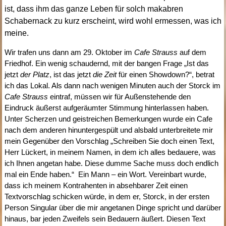
ist, dass ihm das ganze Leben für solch makabren
Schabernack zu kurz erscheint, wird wohl ermessen, was ich
meine.
Wir trafen uns dann am 29. Oktober im
Cafe Strauss
auf dem
Friedhof. Ein wenig schaudernd, mit der bangen Frage „Ist das
jetzt
der Platz
, ist das jetzt
die Zeit
für einen Showdown?“, betrat
ich das Lokal. Als dann nach wenigen Minuten auch der Storck im
Cafe Strauss
eintraf, müssen wir für Außenstehende den
Eindruck äußerst aufgeräumter Stimmung hinterlassen haben.
Unter Scherzen und geistreichen Bemerkungen wurde ein Cafe
nach dem anderen hinuntergespült und alsbald unterbreitete mir
mein Gegenüber den Vorschlag „Schreiben Sie doch einen Text,
Herr Lückert, in meinem Namen, in dem ich alles bedauere, was
ich Ihnen angetan habe. Diese dumme Sache muss doch endlich
mal ein Ende haben.“ Ein Mann – ein Wort. Vereinbart wurde,
dass ich meinem Kontrahenten in absehbarer Zeit einen
Textvorschlag schicken würde, in dem er, Storck, in der ersten
Person Singular über die mir angetanen Dinge spricht und darüber
hinaus, bar jeden Zweifels sein Bedauern äußert. Diesen Text