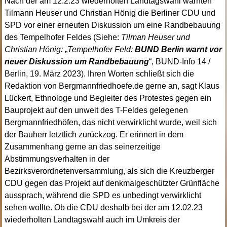
Nach der am 12.2.23 wiederholten Landtagswahl warnten
Tilmann Heuser und Christian Hönig die Berliner CDU und
SPD vor einer erneuten Diskussion um eine Randbebauung
des Tempelhofer Feldes (Siehe:
Tilman Heuser und
Christian Hönig:
„
Tempelhofer Feld:
BUND Berlin warnt vor
neuer Diskussion um Randbebauung
“, BUND-Info 14 /
Berlin, 19. März 2023). Ihren Worten schließt sich die
Redaktion von Bergmannfriedhoefe.de gerne an, sagt Klaus
Lückert, Ethnologe und Begleiter des Protestes gegen ein
Bauprojekt auf den unweit des T-Feldes gelegenen
Bergmannfriedhöfen, das nicht verwirklicht wurde, weil sich
der Bauherr letztlich zurückzog. Er erinnert in dem
Zusammenhang gerne an das seinerzeitige
Abstimmungsverhalten in der
Bezirksverordnetenversammlung, als sich die Kreuzberger
CDU gegen das Projekt auf denkmalgeschützter Grünfläche
aussprach, während die SPD es unbedingt verwirklicht
sehen wollte. Ob die CDU deshalb bei der am 12.02.23
wiederholten Landtagswahl auch im Umkreis der