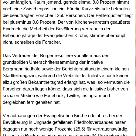
vollumfänglich. Kaum jemand, gerade einmal 9,8 Prozent nimmt
noch eine Zwischenposition ein. Für die Kurzzeitstudie befragten
die beauftragten Forscher 1250 Personen. Der Fehlerquotient liegt
bei plus/minus 0,8 Prozent. Der von Kirchenvertretern geäußerte
Eindruck, die Mehrheit der Bevölkerung vertraue in der
Bebauungsfrage der Evangelischen Kirche, stimme überhaupt
nicht, schreiben die Forscher.
Das Vertrauen der Bürger resultiere vor allem aus der
grundsoliden Unterschriftensammlung der Initiative
Bergmannfriedhöfe sowie der Berichterstattung in einem kleinen
Stadtteilmagazin, während die Website der Initiative noch keinen
allzu großen Bekanntheitsgrad erlangt hat, was, so vermuten die
Forscher, daran liegen könne, dass sich die Initiative bisher von
sozialen Medien wie Facebook, Twitter, Instagram und
dergleichen fern gehalten hat.
Verlautbarungen der Evangelischen Kirche oder ihres bei der
Bevölkerung in Ungnade gefallenen Friedhofsverbandes halten
dagegen nur noch wenige Prozente (25,5) für vertrauenswürdig.
Das ist ein Rückgang um sage und schreibe 34 Prozentpunkte