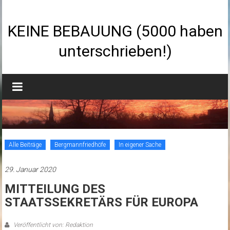
Zum
Inhalt
springen
KEINE BEBAUUNG (5000 haben
unterschrieben!)
Alle Beiträge
Bergmannfriedhöfe
In eigener Sache
29. Januar 2020
MITTEILUNG DES
STAATSSEKRETÄRS FÜR EUROPA
Veröffentlicht von: Redaktion