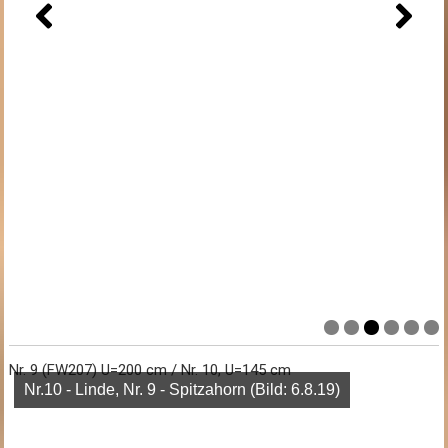
Nr. 9 (FW207) U=200 cm / Nr. 10, U=145 cm
Nr.10 - Linde, Nr. 9 - Spitzahorn (Bild: 6.8.19)