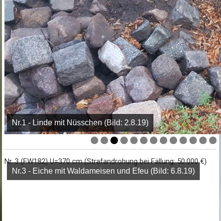
Nr.1 - Linde mit Nüsschen (Bild: 2.8.19)
Nr. 3 (FW182) U=370 cm (Strafandrohung bei Fällung: 50.000 €)
Nr.3 - Eiche mit Waldameisen und Efeu (Bild: 6.8.19)