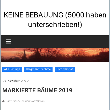
Zum
Inhalt
springen
KEINE BEBAUUNG (5000 haben
unterschrieben!)
Alle Beiträge
Bergmannfriedhöfe
Biodiversität
21. Oktober 2019
MARKIERTE BÄUME 2019
Veröffentlicht von: Redaktion