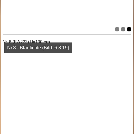
Nr. 8 (FW223) U=130 cm
Nr.8 - Blaufichte (Bild: 6.8.19)