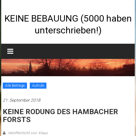
Zum
Inhalt
springen
KEINE BEBAUUNG (5000 haben
unterschrieben!)
Alle Beiträge
Aufrufe
21. September 2018
KEINE RODUNG DES HAMBACHER
FORSTS
Veröffentlicht von: Klaus