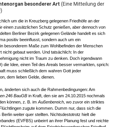
htenorgan besonderer Art
(Eine Mitteilung der
)
ächlich um die in Kreuzberg gelegenen Friedhöfe an der
le
einen zusätzlichen Schutz genießen, aber dennoch von
delten Berliner Bezirk gelegenen Gelände handelt es sich
ima positiv beeinflusst, sondern auch um ein
gt in besonderem Maße zum Wohlbefinden der Menschen
t nicht gebaut werden. Und tatsächlich: In der
nehmigung nicht im Traum zu denken. Doch irgendwann
ie Idee, einen Teil des Areals besser vermarkten, sprich:
aft muss schließlich dem wahren Gott jeder
n, dem lieben Gelde, dienen.
men, änderten sich auch die Rahmenbedingungen: Am
hen 246 BauGB
in Kraft, den sie am 24.10.2015 nochmals
rden können, z. B. im
Außenbereich
, wo zuvor ein striktes
Flüchtlingen zugute kommen. Dumm nur, dass sich die
lin weiter quer stellten. Nichtsdestotrotz hielt die
erbandes
(EVFBS) unbeirrt an ihrer Planung fest und reichte
in Flüchtlingsheim auf dem Friedrichswerderschen Friedhof