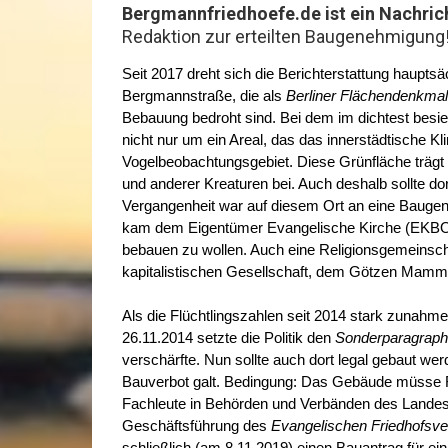
Bergmannfriedhoefe.de ist ein Nachric
Redaktion zur erteilten Baugenehmigung!
Seit 2017 dreht sich die Berichterstattung haupts
Bergmannstraße, die als
Berliner Flächendenkma
Bebauung bedroht sind. Bei dem im dichtest besie
nicht nur um ein Areal, das das innerstädtische Kl
Vogelbeobachtungsgebiet. Diese Grünfläche trä
und anderer Kreaturen bei. Auch deshalb sollte dor
Vergangenheit war auf diesem Ort an eine Bauge
kam dem Eigentümer Evangelische Kirche (EKBO) d
bebauen zu wollen. Auch eine Religionsgemeinsch
kapitalistischen Gesellschaft, dem Götzen Mammo
Als die Flüchtlingszahlen seit 2014 stark zunah
26.11.2014 setzte die Politik den
Sonderparagrap
verschärfte. Nun sollte auch dort legal gebaut we
Bauverbot galt. Bedingung: Das Gebäude müsse 
Fachleute in Behörden und Verbänden des Landes Ber
Geschäftsführung des
Evangelischen Friedhofsv
schließlich (am 8.11.2019) einen Bauantrag für e